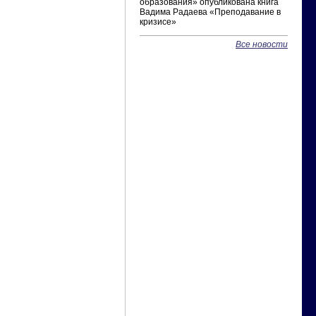
образования» опубликована книга
Вадима Радаева «Преподавание в
кризисе»
Все новости