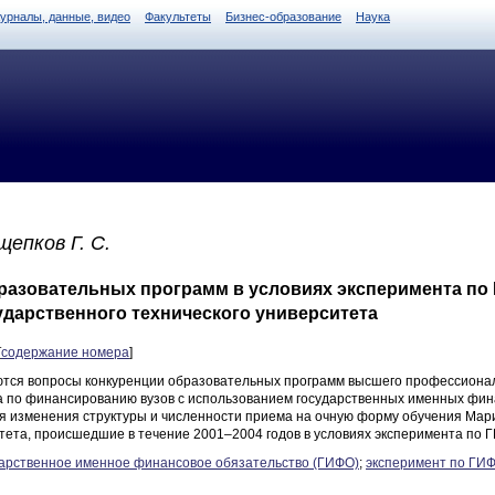
журналы, данные, видео
Факультеты
Бизнес-образование
Наука
щепков Г. С.
разовательных программ в условиях эксперимента по
ударственного технического университета
[
содержание номера
]
ются вопросы конкуренции образовательных программ высшего профессионал
а по финансированию вузов с использованием государственных именных фин
я изменения структуры и численности приема на очную форму обучения Мари
тета, происшедшие в течение 2001–2004 годов в условиях эксперимента по 
дарственное именное финансовое обязательство (ГИФО)
;
эксперимент по ГИ