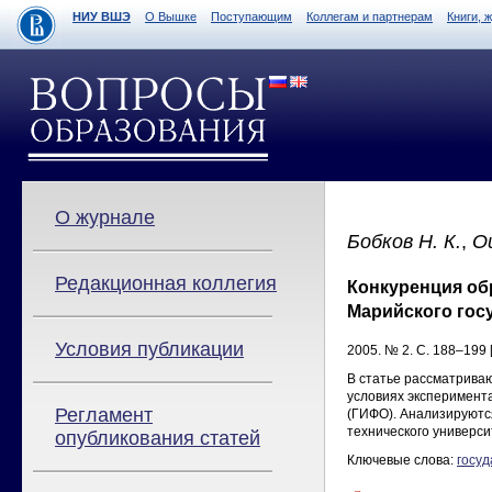
НИУ ВШЭ
О Вышке
Поступающим
Коллегам и партнерам
Книги, 
О журнале
Бобков Н. К.
,
О
Редакционная коллегия
Конкуренция об
Марийского гос
Условия публикации
2005. № 2. С. 188–199 
В статье рассматрива
условиях эксперимент
Регламент
(ГИФО). Анализируютс
технического универси
опубликования статей
Ключевые слова:
госу