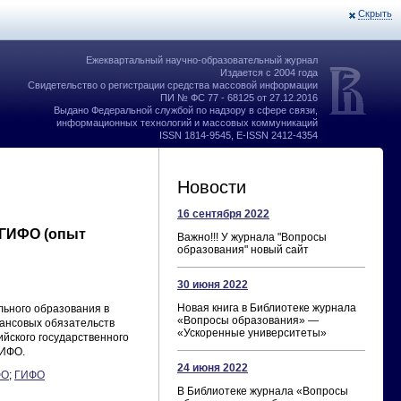
Скрыть
Ежеквартальный научно-образовательный журнал
Издается с 2004 года
Свидетельство о регистрации средства массовой информации
ПИ № ФС 77 - 68125 от 27.12.2016
Выдано Федеральной службой по надзору в сфере связи,
информационных технологий и массовых коммуникаций
ISSN 1814-9545, E-ISSN 2412-4354
Новости
16 сентября 2022
 ГИФО (опыт
Важно!!! У журнала "Вопросы
образования" новый сайт
30 июня 2022
Новая книга в Библиотеке журнала
ьного образования в
«Вопросы образования» —
ансовых обязательств
«Ускоренные университеты»
йского государственного
ГИФО.
24 июня 2022
ФО
;
ГИФО
В Библиотеке журнала «Вопросы