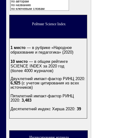
по авторам
по названию
по ключевым словам
Рейтинг Science Index
1 место
— в рубрике «Народное
образование и педагогика» (2020)
10 место
— в общем рейтинге
SCIENCE INDEX за 2020 год
(более 4000 журналов)
Двухлетний импакт-фактор РИНЦ 2020:
6,925
(с учетом цитирования из всех
источников)
Пятилетний импакт-фактор РИНЦ
2020:
3,483
Десятилетний индекс Хирша 2020
:
39
Индексирование журнала